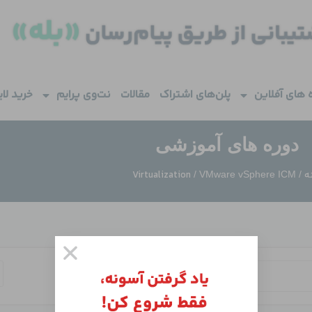
 های آفلاین
پلن‌های اشتراک
مقالات
نت‌وی پرایم
خرید لا
دوره های آموزشی
ه
Virtualization
/ VMware vSphere ICM
/