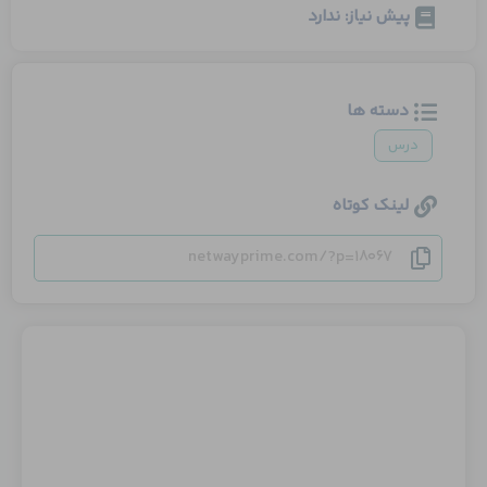
پیش نیاز: ندارد
دسته ها
درس
لینک کوتاه
netwayprime.com/?p=18067