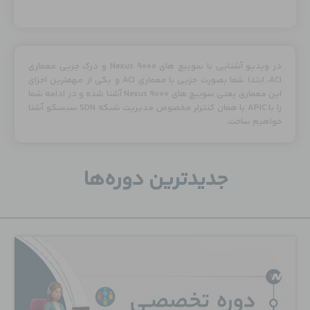
در ویدیو آشنایی با سوییچ های Nexus 9000 و درک جزیی معماری
ACI، ابتدا شما بصورت جزیی با معماری ACI و یکی از مهمترین اجزای
این معماری یعنی سوییچ های Nexus 9000 آشنا شده و در ادامه شما
را با APIC یا همان کنترلر مخصوص مدیریت شبکه SDN سیسکو آشنا
خواهیم ساخت.
جدید‌ترین دوره‌ها