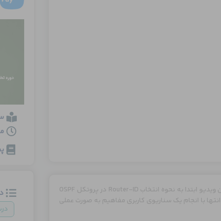
س
مدت
پی
یکی از مهمترین مباحث پروتکل OSPF مفهوم DR/BDR می باشد. در این ویدیو ابتدا به نحوه انتخاب Router-ID در پروتکل OSPF
د
نتخاب DR/BDR خواهیم پرداخت و در انتها با انجام یک سناریوی کاربری مفاهیم به صورت عملی
در