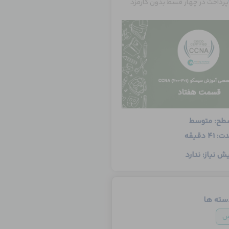
پرداخت در چهار قسط بدون کارمزد
طح: متوسط
: 41 دقیقه
ش نیاز: ندارد
سته ها
س