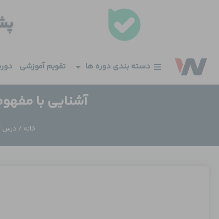
فتن
ه
حتوا
دسته بندی دوره ها
تقویم آموزشی
دوره
آشنایی با مفهوم DR/BDR در پروتکل OSPF بخش
خانه
/
درس
/ آ