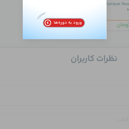
صصی Juniper Routing
ومان
نظرات کاربران