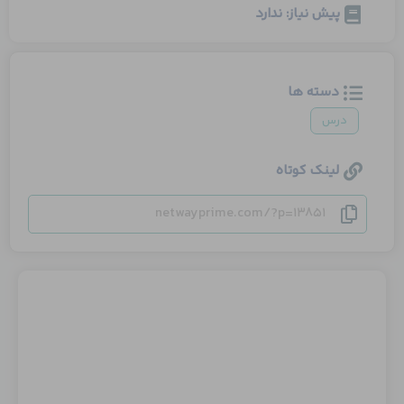
پیش نیاز: ندارد
دسته ها
درس
لینک کوتاه
netwayprime.com/?p=13851