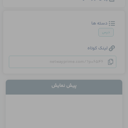
دسته ها
درس
لینک کوتاه
netwayprime.com/?p=6546
پیش نمایش