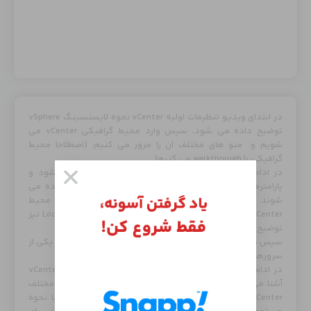
در ابتدای ویدیو تنظیمات اولیه vCenter نحوه لایسنسینگ vSphere
توضیح داده می شود، سپس وارد محیط گرافیکی vCenter می
شویم و منو های مختلف ان را مرور می کنیم. (اصطلاحا محیط
گرافیکی را walkthrough می کنیم(
در ادامه 2 عدد سرور ESXi به صورت Nested نصب می شود و
پارامترهای لازم برای صحت عملکرد Nested VM ها نشان داده می
شوند. سپس با ساختن یک Datacenter سرورهای ESXi را به محیط
vCenter اضافه می کنیم. در این مرحله قابلیت Lock Down Mode نیز
توضیح داده می شود.
سپس یک ماشین مجازی در محیط گرافیکی vCenter و بر روی یکی از
سرورهای ESXi ساخته می شود.
در ادامه با قسمت Developer Center و API Explorer در vCenter
آشنا می شوید و می بینید که چگونه می توان از API های مختلف
vCenter برای انجام امور مختلف استفاده نمود. همچنین با نحوه