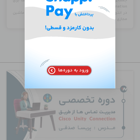
جستجو در سایت code.vmware.com و دریافت کدهای مختلف برای
Automation محیط vSphere آشنا می شوید.
در انتها با استفاده از نرم افزار Postman و REST API یک ماشین
مجازی در محیط vSphere ساخته می شود.
جدید‌ترین دوره‌ها