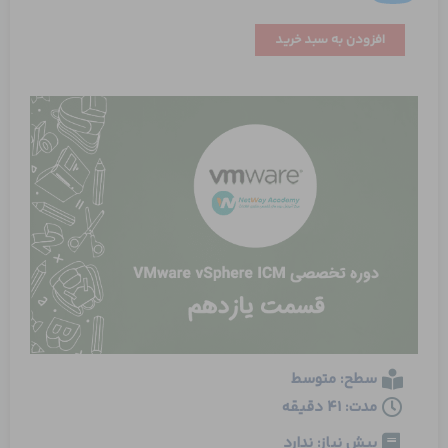
تنظیمات
افزودن به سبد خرید
اولیه
vCenter
بخش
اول
عدد
سطح: متوسط
مدت: 41 دقیقه
پیش نیاز: ندارد