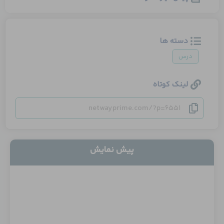
دسته ها
درس
لینک کوتاه
netwayprime.com/?p=6551
پیش نمایش