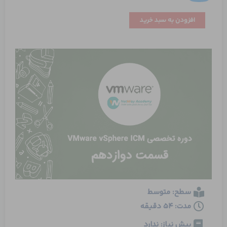
تنظیمات
افزودن به سبد خرید
اولیه
vCenter
بخش
دوم
عدد
سطح: متوسط
مدت: 54 دقیقه
پیش نیاز: ندارد