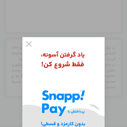
در ویدیو تنظیمات اولیه vCenter با نحوه Deploy کردن OVF و OVA
آشنا می شوید و نحوه استفاده از نرم افزار OVFTool را برای Deploy
کردن یک ماشین مجازی در محیط vCenter مشاهده خواهید کرد.
در ادامه نحوه Join کردن سرور ESXi و vCenter به اکتیو دایرکتوری
نشان داده می شود و با نحوه ساخت User و Group در محیط
vCenter آشنا می شوید و نحوه ساخت و استفاده از Role ها و
Permission های مختلف برای کنترل سطح دسترسی در محیط
vCenter توضیح داده می شود.
جدید‌ترین دوره‌ها