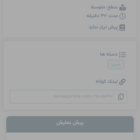
سطح: متوسط
مدت: 37 دقیقه
پیش نیاز: ندارد
دسته ها
درس
لینک کوتاه
netwayprime.com/?p=15860
پیش نمایش