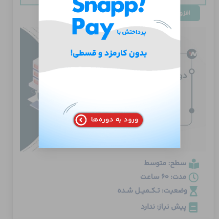
دوره
افزودن به سبد خرید
تخصصی
Cisco
CCNA
200-
301
عدد
سطح: متوسط
مدت: 60 ساعت
وضعیت: تـکـمیـل شـده
پیش نیاز: ندارد