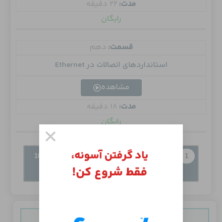
مدت:
22 دقیقه
رایگان
قسمت:
دهم
استانداردهای اتصالات در Ethernet
مشاهده
مدت:
18 دقیقه
رایگان
10
9
8
7
6
5
4
3
2
1
12
11
رایگان