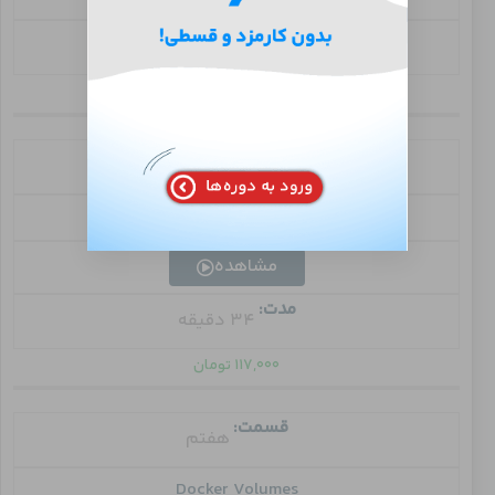
مدت:
9 دقیقه
رایگان
قسمت:
ششم
Run your first container
مشاهده
مدت:
34 دقیقه
۱۱۷,۰۰۰
تومان
قسمت:
هفتم
Docker Volumes