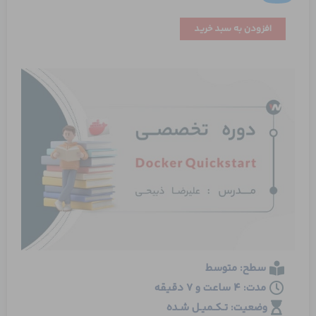
دوره
افزودن به سبد خرید
تخصصی
Docker
Quickstart
عدد
سطح: متوسط
مدت: 4 ساعت و 7 دقیقه
وضعیت: تـکـمیـل شـده