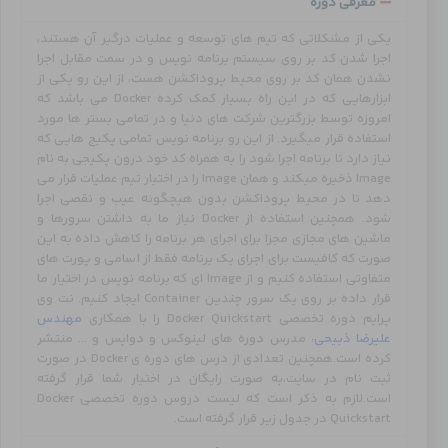
معرفی دوره
یکی از مشکلاتی که تیم های توسعه و عملیات درگیر آن هستند،
اجرا شدن کد بر روی سیستم برنامه نویس و در سمت مقابل اجرا
نشدن همان کد بر روی محیط پروداکشن هست، از این رو یکی از
ابزارهایی که در این راه بسیار کمک کرده Docker می باشد که
امروزه توسط بزرگترین شرکت های دنیا و در تمامی بستر ها مورد
استفاده قرار میگیرد. از این رو برنامه نویس تمامی پکیج هایی که
نیاز دارد تا برنامه اجرا شود را به همراه کد خود درون پکیجی به نام
Image ذخیره میکند و همان Image را در اختیار تیم عملیات قرار می
دهد تا در محیط پروداکشن بدون هیچگونه عیب و نقصی اجرا
شود. همچنین استفاده از Docker نیاز ما به داشتن سرورها و
ماشین های مجازی مجزا برای اجرای هر برنامه را کاهش داده به این
صورت که کافیست برای اجرای یک برنامه فقط از اسامی و پورت های
متفاوتی استفاده کنیم و از Image ای که برنامه نویس در اختیار ما
قرار داده بر روی یک سرور چندین Container ایجاد کنیم. نت وی
پرایم دوره تخصصی Docker Quickstart را با همکاری
مهندس
علیرضا ذبیحی
، مدرس دوره های لینوکس و دواپس و … منتشر
کرده است.همچنین تعدادی از درس های دوره ی Docker در صورت
ثبت نام در سایت،به صورت رایگان در اختیار شما قرار گرفته
است.لازم به ذکر است که لیست دروس دوره تخصصی Docker
Quickstart در جدول زیر قرار گرفته است.