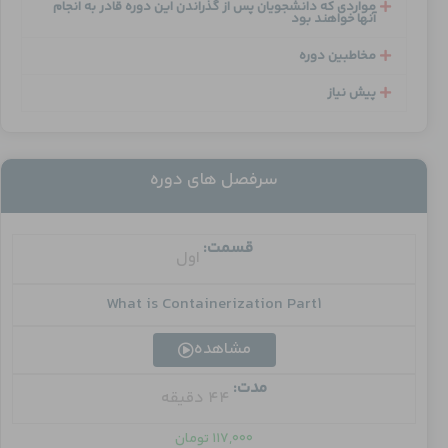
مواردی که دانشجویان پس از گذراندن این دوره قادر به انجام
آنها خواهند بود
مخاطبین دوره
پیش نیاز
سرفصل های دوره
قسمت:
اول
What is Containerization Part1
مشاهده
مدت:
44 دقیقه
۱۱۷,۰۰۰
تومان