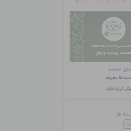
پرداخت در چهار قسط بدون کارمزد
طح: متوسط
: 15 دقیقه
ش نیاز: ندارد
سته ها
س