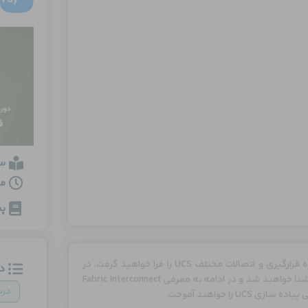
س
مدت
پی
در این ویدیو با نحوه طراحی معماری UCS بصورت کلی آشنا شده و نحوه قرارگیری و اتصالات مختلف UCS را فرا خواهید گرفت. در
د
ابتدای ویدیو با اجزای شاسی UCS سری B و انواع Blade Server های آن آشنا خواهید شد و در ادامه به معرفی Fabric Interconnect
در
را خواهید آموخت.