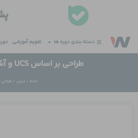
فتن
ه
حتوا
دسته بندی دوره ها
تقویم آموزشی
دوره
طراحی بر اساس UCS و آشنایی با Blade Serverها و Fabric Interconnect
خانه
/
درس
/ طراحی بر اساس UCS و آشنایی با ver