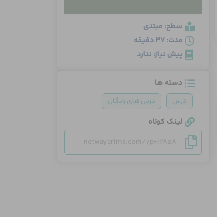
سطح: مبتدی
مدت: 37 دقیقه
پیش نیاز: ندارد
دسته ها
درس
درس های رایگان
لینک کوتاه
netwayprime.com/?p=12858