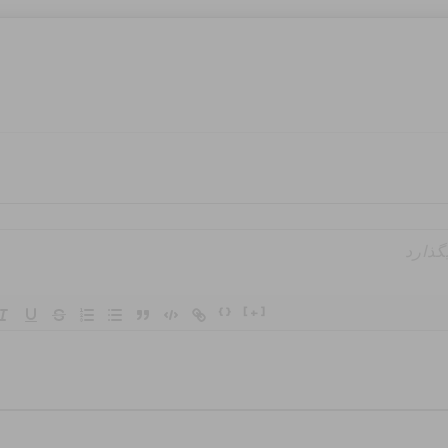
{}
[+]