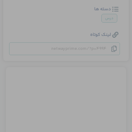
دسته ها
درس
لینک کوتاه
netwayprime.com/?p=4994