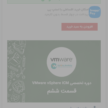
امکان خرید اقساطی با اسنپ پی
پرداخت در چهار قسط بدون کارمزد
معرفی
افزودن به سبد خرید
Intelligent
provisioning،
iLO
و
SSA
در
سرور
های
HP
بخش
دوم
عدد