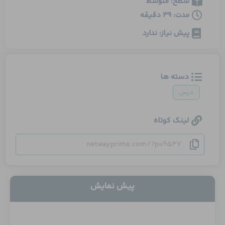
سطح: متوسط
مدت: 39 دقیقه
پیش نیاز: ندارد
دسته ها
درس
لینک کوتاه
netwayprime.com/?p=6537
پیش نمایش