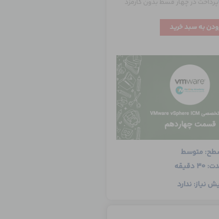
پرداخت در چهار قسط بدون کارمزد
ودن به سبد خرید
طح: متوسط
: 30 دقیقه
ش نیاز: ندارد