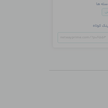
سته ها
س
ینک کوتاه
netwayprime.com/?p=6553