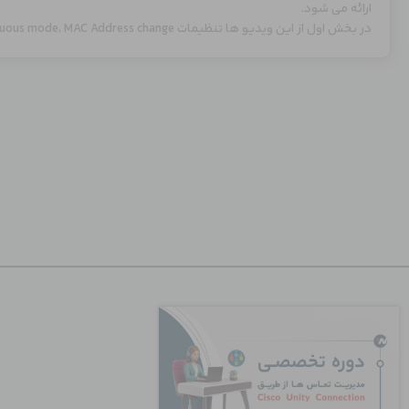
ارائه می شود.
در بخش اول از این ویدیو ها تنظیمات MTU، Promiscuous mode، MAC Address change و Forged transmit توضیح داده می شوند.