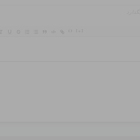
{}
[+]