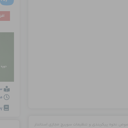
پیکربندی
افز
سوییچ
مجازی
استاندارد
بخش
اول
عدد
س
مدت
پی
صوص نحوه پیکربندی و تنظیمات سوییچ مجازی استاندار