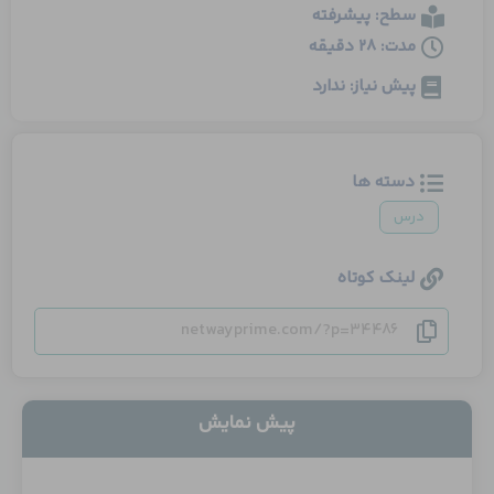
سطح: پیشرفته
مدت: 28 دقیقه
پیش نیاز: ندارد
دسته ها
درس
لینک کوتاه
netwayprime.com/?p=34486
پیش نمایش