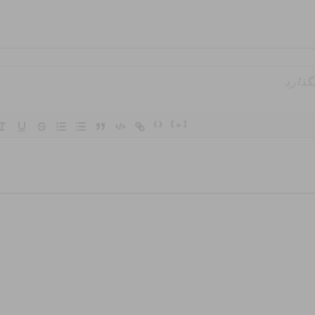
{}
[+]