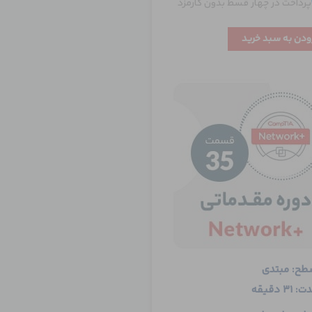
پرداخت در چهار قسط بدون کارمزد
ودن به سبد خرید
طح: مبتدی
: 31 دقیقه