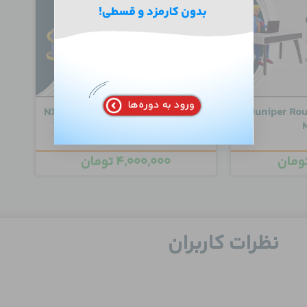
صصی Juniper Routing
دوره مقدماتی مدیریت سیسکو NX-
OS و پیاده سازی VXLAN Fabric
ومان
۴,۰۰۰,۰۰۰
تومان
نظرات کاربران