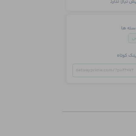
ش نیاز: ندارد
سته ها
س
ینک کوتاه
netwayprime.com/?p=22072