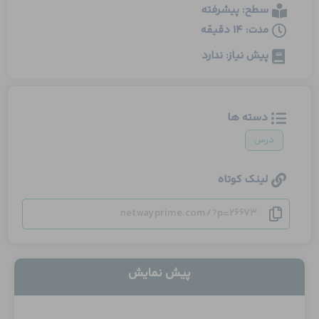
سطح: پیشرفته
مدت: 14 دقیقه
پیش نیاز: ندارد
دسته ها
درس
لینک کوتاه
netwayprime.com/?p=26673
پیش نمایش