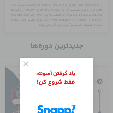
بر روی مرورگر های مطرح امروزی برخی از حفره ها و آسیب پذیری های
خاص قابل رویت هستند که به افراد خرابکار اجازه Injection برخی کد
های مخرب را داده و با توجه به اعتماد ما بین Web Application , WAF
( Web Application Firewall), Browser کد های مخرب وارد سامانه
شده و عملیات تخریب و آسیب زدن آغاز می شود.
جدید‌ترین دوره‌ها