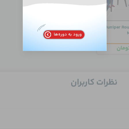
صصی Juniper Routing
ومان
نظرات کاربران