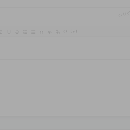
{}
[+]