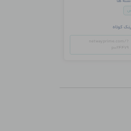
سته ها
س
ینک کوتاه
netwayprime.com/?
p=24479