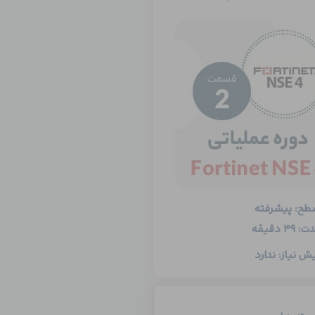
طح: پیشرفته
: 39 دقیقه
ش نیاز: ندارد