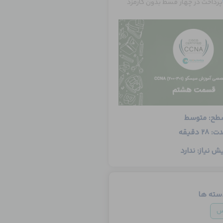
پرداخت در چهار قسط بدون کارمزد
طح: متوسط
: 28 دقیقه
ش نیاز: ندارد
سته ها
س