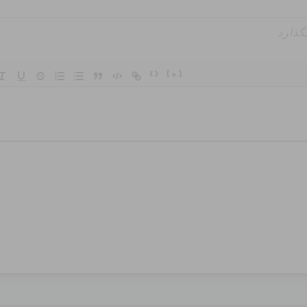
{}
[+]