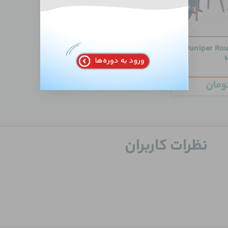
صصی Juniper Routing
ومان
نظرات کاربران