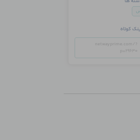
سته ها
س
ینک کوتاه
netwayprime.com/?
p=29630