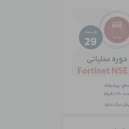
طح: پیشرفته
: 28 دقیقه
ش نیاز: ندارد