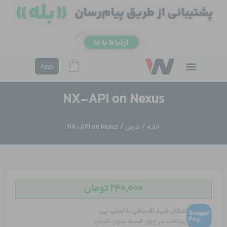
فتن
ه
حتوا
ورود
NX-API on Nexus
خانه
/
درس
/ NX-API on Nexus
۲۴۰,۰۰۰
تومان
امکان خرید اقساطی با اسنپ پی
پرداخت در چهار قسط بدون کارمزد