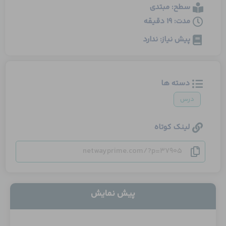
سطح: مبتدی
مدت: 19 دقیقه
پیش نیاز: ندارد
دسته ها
درس
لینک کوتاه
netwayprime.com/?p=37905
پیش نمایش