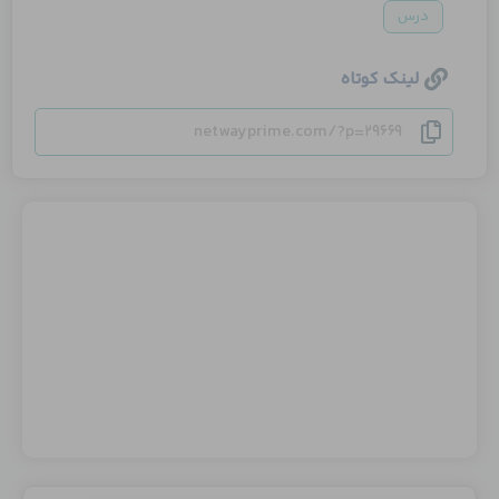
درس
لینک کوتاه
netwayprime.com/?p=29669