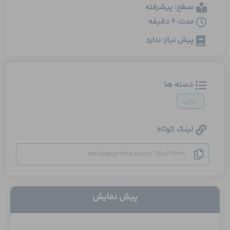
سطح: پیشرفته
مدت: 6 دقیقه
پیش نیاز: ندارد
دسته ها
درس
لینک کوتاه
netwayprime.com/?p=26700
پیش نمایش