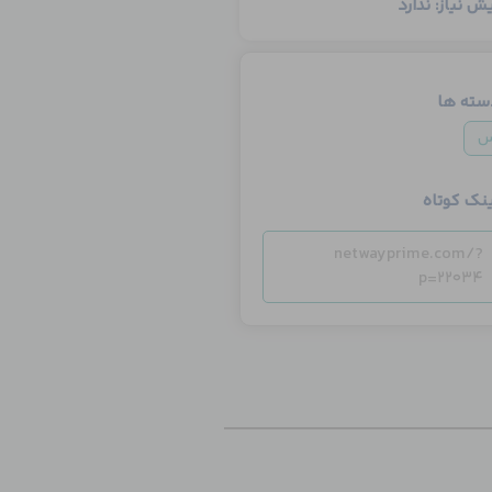
ش نیاز: ندارد
سته ها
س
ینک کوتاه
netwayprime.com/?
p=22034