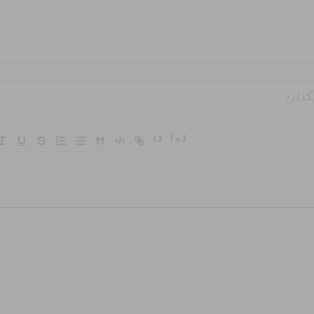
{}
[+]