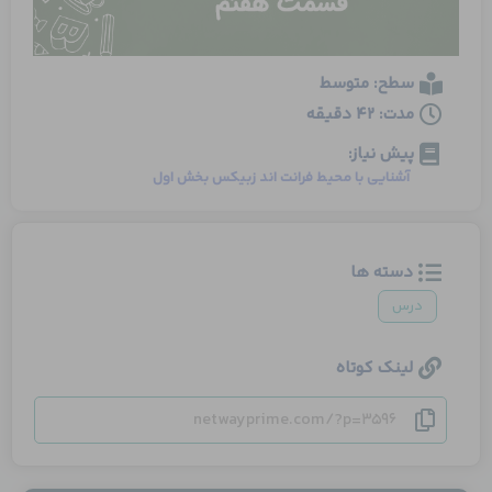
سطح: متوسط
مدت: 42 دقیقه
پیش نیاز:
آشنایی با محیط فرانت اند زبیکس بخش اول
دسته ها
درس
لینک کوتاه
netwayprime.com/?p=3596