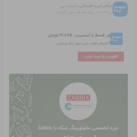
امکان خرید اقساطی با اسنپ پی
پرداخت در چهار قسط بدون کارمزد
آشنایی
با
۱۷,۸۷۵
تومان
هر قسط با اسنپ‌پی:
محیط
فرانت
۴ قسط ماهانه. بدون سود، چک و ضامن.
اند
زبیکس
افزودن به سبد خرید
بخش
دوم
عدد