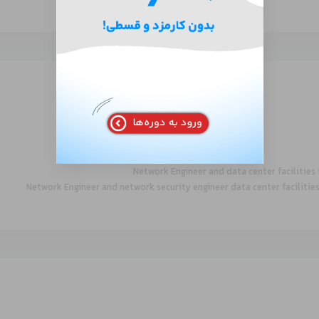
Network Engineer and data center facilitie
Network Engineer and network security engineer data center facilit