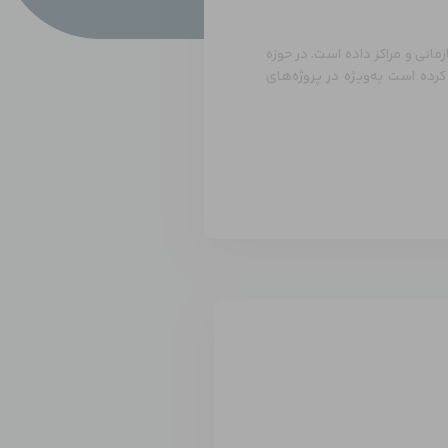
نی و مراکز داده است. در حوزه
یتاسنتر تخصص دارد و با FortiGate، Cisco Firepower، Palo Alto و Cisco ACI کار کرده است به‌ویژه در پروژه‌های