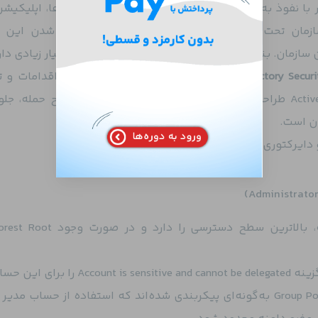
مدیریت و نظارت اکتیو دایرکتوری هستند و هکر با نفوذ به این سرویس به 
 سازمان تحت مدیریت اکتیو دایرکتوری بوده و هک شدن این
 سازمان. بنابراین امنیت اکتیو دایرکتوری، اهمیت بسیار زیادی دار
یک فهرست سازمان‌یافته از اقدامات و 
بوده که به منظور محافظت از محیط Active Directory طراحی شده است. هدف اصلی آن کاهش سطح حمله
ان است.
مایکروسافت توصیه می‌کند برای افزایش امنیت، گزینه‌ ive and cannot be delegated
کنید. علاوه بر این، مطمئن شوید که Group Policy Objects به‌گونه‌ای پیکربندی شده‌اند که استفاده از حسا