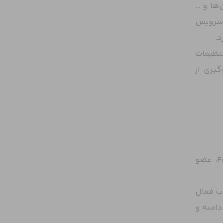
تمامی Security Principalها، اپلیکیشن‌ها و …
 سرویس
د.
تنظیمات
، جلوگیری از
حساب Administrator دامنه هنگام ایجاد دامنه، بالاترین سطح دسترسی را دارد و در صورت وجود Forest Root، عضو
Account is sensit را برای این حساب فعال
ب مدیر دامنه و